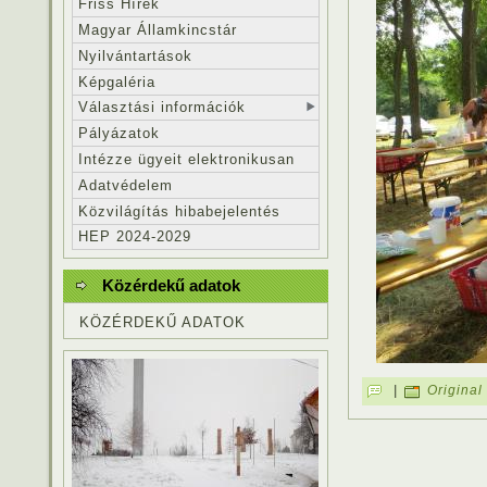
Friss Hírek
Magyar Államkincstár
Nyilvántartások
Képgaléria
Választási információk
Pályázatok
Intézze ügyeit elektronikusan
Adatvédelem
Közvilágítás hibabejelentés
HEP 2024-2029
Közérdekű adatok
KÖZÉRDEKŰ ADATOK
|
Original