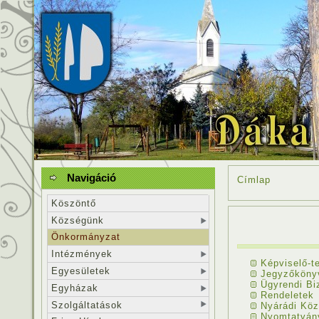
Navigáció
Címlap
Köszöntő
Községünk
Önkormányzat
Intézmények
Képviselő-te
Egyesületek
Jegyzőköny
Ügyrendi Bi
Egyházak
Rendeletek
Szolgáltatások
Nyárádi Köz
Nyomtatván