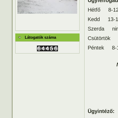
Ügyfélfogad
Hétfő 8-12,
Kedd 13-15
Szerda ni
Látogatók száma
Csütörtök 8
Péntek 8-1
Ügyintéző: