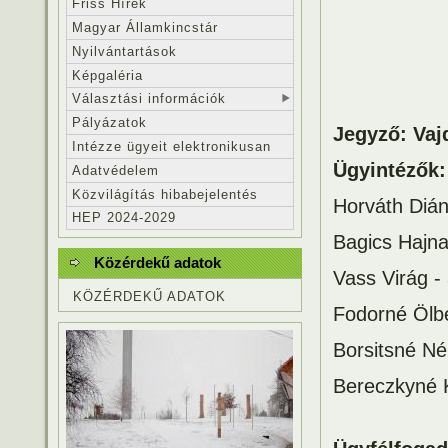
Friss Hírek
Magyar Államkincstár
Nyilvántartások
Képgaléria
Választási információk
Pályázatok
Jegyző: Vaj
Intézze ügyeit elektronikusan
Ügyintézők
:
Adatvédelem
Közvilágítás hibabejelentés
Horváth Dián
HEP 2024-2029
Bagics Hajna
Közérdekű adatok
Vass Virág -
KÖZÉRDEKŰ ADATOK
Fodorné Ölbe
Borsitsné Né
Bereczkyné K