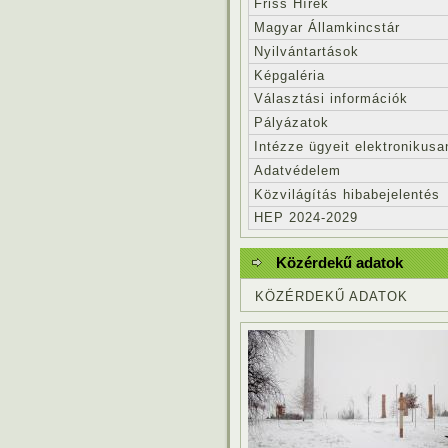
Friss Hírek
Magyar Államkincstár
Nyilvántartások
Képgaléria
Választási információk
Pályázatok
Intézze ügyeit elektronikusa
Adatvédelem
Közvilágítás hibabejelentés
HEP 2024-2029
Közérdekű adatok
KÖZÉRDEKŰ ADATOK