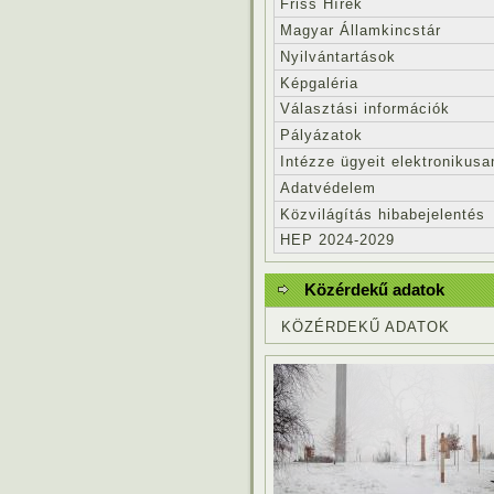
Friss Hírek
Magyar Államkincstár
Nyilvántartások
Képgaléria
Választási információk
Pályázatok
Intézze ügyeit elektronikusa
Adatvédelem
Közvilágítás hibabejelentés
HEP 2024-2029
Közérdekű adatok
KÖZÉRDEKŰ ADATOK