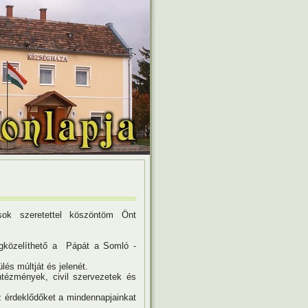
ok szeretettel köszöntöm Önt
egközelíthető a Pápát a Somló -
és múltját és jelenét.
ntézmények, civil szervezetek és
z érdeklődőket a mindennapjainkat