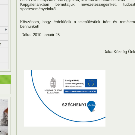
Képgalériánkban bemutatjuk nevezetességeinket, tudósí
sporteseményeinkről.
Köszönöm, hogy érdeklődik a településünk iránt és remélem
bennünket!
Dáka, 2010. január 25.
n
Dáka Község Önkormány