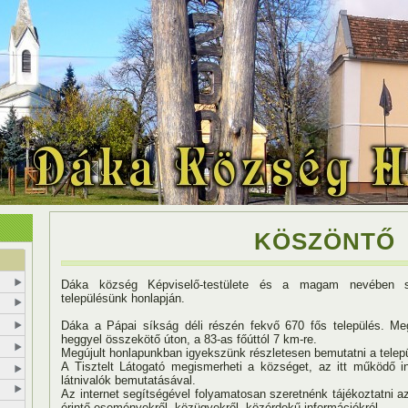
KÖSZÖNTŐ
Dáka község Képviselő-testülete és a magam nevében s
településünk honlapján.
Dáka a Pápai síkság déli részén fekvő 670 fős település. M
heggyel összekötő úton, a 83-as főúttól 7 km-re.
Megújult honlapunkban igyekszünk részletesen bemutatni a települ
A Tisztelt Látogató megismerheti a községet, az itt működő i
látnivalók bemutatásával.
Az internet segítségével folyamatosan szeretnénk tájékoztatni a
érintő eseményekről, közügyekről, közérdekű információkról.